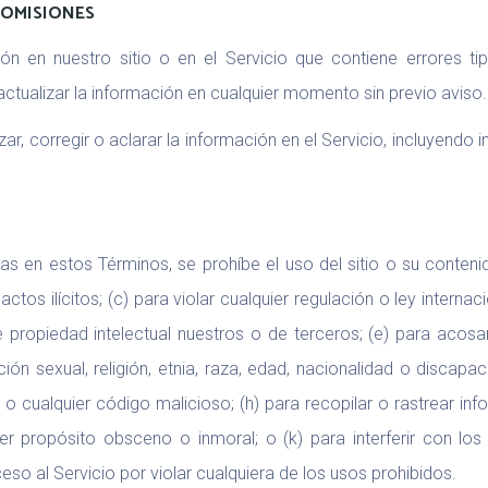
Y OMISIONES
 en nuestro sitio o en el Servicio que contiene errores tip
ctualizar la información en cualquier momento sin previo aviso.
r, corregir o aclarar la información en el Servicio, incluyend
as en estos Términos, se prohíbe el uso del sitio o su contenido
ctos ilícitos; (c) para violar cualquier regulación o ley internac
de propiedad intelectual nuestros o de terceros; (e) para acosar, 
ión sexual, religión, etnia, raza, edad, nacionalidad o discapac
 o cualquier código malicioso; (h) para recopilar o rastrear inf
uier propósito obsceno o inmoral; o (k) para interferir con lo
o al Servicio por violar cualquiera de los usos prohibidos.