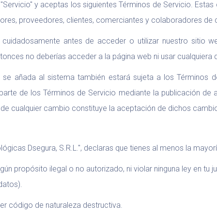
tro "Servicio" y aceptas los siguientes Términos de Servicio. Esta
gadores, proveedores, clientes, comerciantes y colaboradores de 
o cuidadosamente antes de acceder o utilizar nuestro sitio 
onces no deberías acceder a la página web ni usar cualquiera d
e se añada al sistema también estará sujeta a los Términos 
 parte de los Términos de Servicio mediante la publicación de a
n de cualquier cambio constituye la aceptación de dichos cambi
nológicas Dsegura, S.R.L.", declaras que tienes al menos la mayor
 propósito ilegal o no autorizado, ni violar ninguna ley en tu ju
datos).
ier código de naturaleza destructiva.