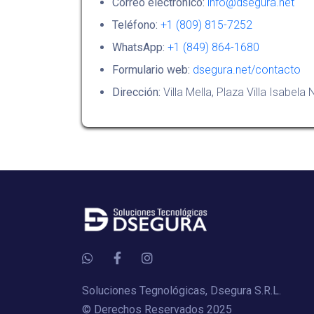
Correo electrónico:
info@dsegura.net
Teléfono:
+1 (809) 815-7252
WhatsApp:
+1 (849) 864-1680
Formulario web:
dsegura.net/contacto
Dirección:
Villa Mella, Plaza Villa Isabel
Soluciones Tegnológicas, Dsegura S.R.L.
© Derechos Reservados 2025