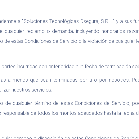
demne a "Soluciones Tecnológicas Dsegura, S.R.L." y a sus funci
e cualquier reclamo o demanda, incluyendo honorarios razo
 de estas Condiciones de Servicio o la violación de cualquier l
 partes incurridas con anterioridad a la fecha de terminación so
ivas a menos que sean terminadas por ti o por nosotros. Pue
izar nuestros servicios.
ento de cualquier término de estas Condiciones de Servicio, 
do responsable de todos los montos adeudados hasta la fecha d
alquier derecho o disposición de estas Condiciones de Servicio