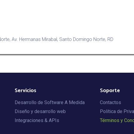
a Norte, Av. Hermanas Mirabal, Santo Domingo Norte, RD
Servicios
Soporte
Desarrollo de Software A Medida
Contactos
Diseño y desarrollo web
Política de Priv
Integraciones & APIs
Términos y Con