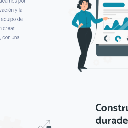
tacamos por
vación y la
n equipo de
n crear
, con una
Constru
durade