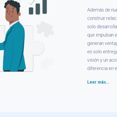
Además de nue
construir rela
solo desarroll
que impulsan e
generan ventaj
es solo entrega
visión y un a
diferencia en e
Leer más...