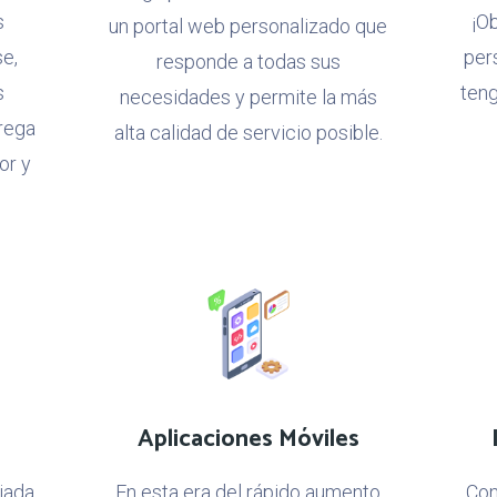
s
¡O
un portal web personalizado que
se,
per
responde a todas sus
s
teng
necesidades y permite la más
rega
alta calidad de servicio posible.
or y
Aplicaciones Móviles
iada
En esta era del rápido aumento
Con